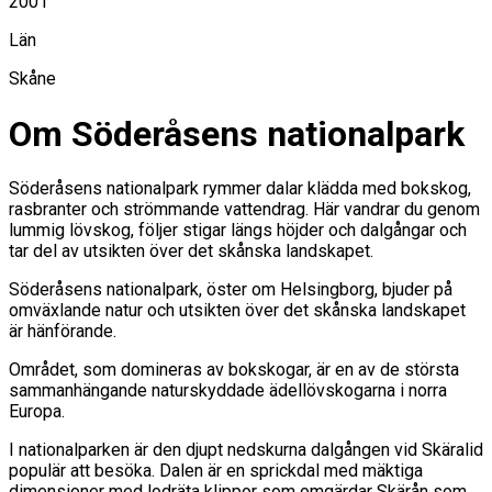
2001
Län
Skåne
Om Söderåsens nationalpark
Söderåsens nationalpark rymmer dalar klädda med bokskog,
rasbranter och strömmande vattendrag. Här vandrar du genom
lummig lövskog, följer stigar längs höjder och dalgångar och
tar del av utsikten över det skånska landskapet.
Söderåsens nationalpark, öster om Helsingborg, bjuder på
omväxlande natur och utsikten över det skånska landskapet
är hänförande.
Området, som domineras av bokskogar, är en av de största
sammanhängande naturskyddade ädellövskogarna i norra
Europa.
I nationalparken är den djupt nedskurna dalgången vid Skäralid
populär att besöka. Dalen är en sprickdal med mäktiga
dimensioner med lodräta klippor som omgärdar Skärån som