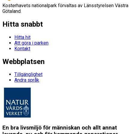
Kosterhavets nationalpark förvaltas av Länsstyrelsen Västra
Götaland.
Hitta snabbt
Hitta hit
Att göra i parken
Kontakt
Webbplatsen
Tillgänglighet
Andra språk
En bra livsmiljö för människan och allt annat