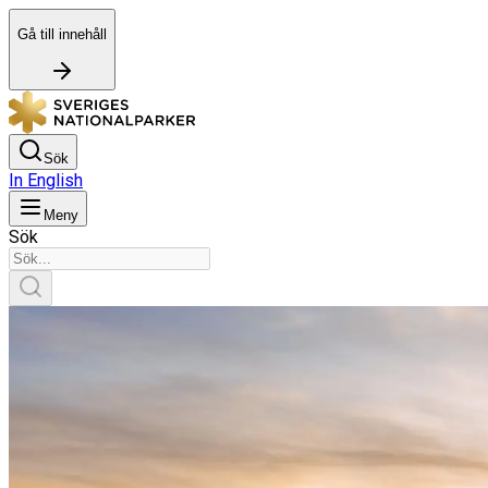
Gå till innehåll
Sök
In English
Meny
Sök