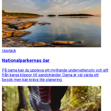
Upptäck
Nationalparkernas öar
På öarna kan du uppleva ett myllrande undervattensliv och allt
från karga klippor till sandstränder. Öarna är väl värda ett
besök men kan kräva lite planering.