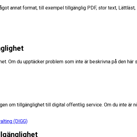
 annat format, till exempel tillgänglig PDF, stor text, Lättläst, l
nglighet
ighet. Om du upptäcker problem som inte är beskrivna på den här si
agen om tillgänglighet till digital offentlig service. Om du inte ä
valting (DIGG)
lgänglighet