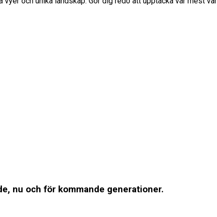
 vyer och unika landskap. Gör dig redo att upptäcka vår mest värd
ande, nu och för kommande generationer.