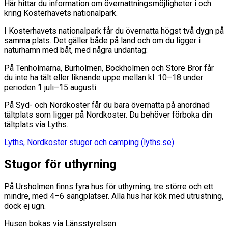
Här hittar du information om övernattningsmöjligheter i och
kring Kosterhavets nationalpark.
I Kosterhavets nationalpark får du övernatta högst två dygn på
samma plats. Det gäller både på land och om du ligger i
naturhamn med båt, med några undantag:
På Tenholmarna, Burholmen, Bockholmen och Store Bror får
du inte ha tält eller liknande uppe mellan kl. 10–18 under
perioden 1 juli–15 augusti.
På Syd- och Nordkoster får du bara övernatta på anordnad
tältplats som ligger på Nordkoster. Du behöver förboka din
tältplats via Lyths.
Lyths, Nordkoster stugor och camping (lyths.se)
Stugor för uthyrning
På Ursholmen finns fyra hus för uthyrning, tre större och ett
mindre, med 4–6 sängplatser. Alla hus har kök med utrustning,
dock ej ugn.
Husen bokas via Länsstyrelsen.