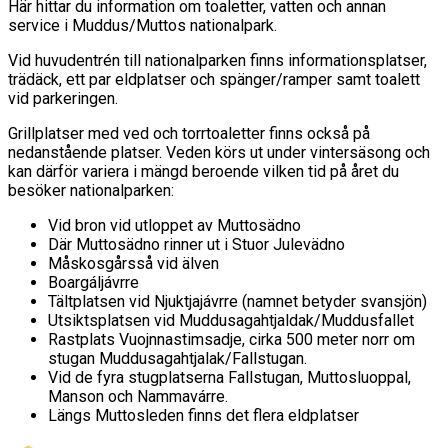
Här hittar du information om toaletter, vatten och annan
service i Muddus/Muttos nationalpark.
Vid huvudentrén till nationalparken finns informationsplatser,
trädäck, ett par eldplatser och spänger/ramper samt toalett
vid parkeringen.
Grillplatser med ved och torrtoaletter finns också på
nedanstående platser. Veden körs ut under vintersäsong och
kan därför variera i mängd beroende vilken tid på året du
besöker nationalparken:
Vid bron vid utloppet av Muttosädno
Där Muttosädno rinner ut i Stuor Julevädno
Måskosgårsså vid älven
Boargáljávrre
Tältplatsen vid Njuktjajávrre (namnet betyder svansjön)
Utsiktsplatsen vid Muddusagahtjaldak/Muddusfallet
Rastplats Vuojnnastimsadje, cirka 500 meter norr om
stugan Muddusagahtjalak/Fallstugan.
Vid de fyra stugplatserna Fallstugan, Muttosluoppal,
Manson och Nammavárre.
Längs Muttosleden finns det flera eldplatser