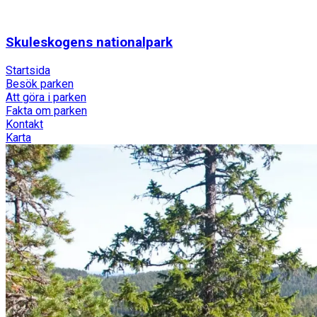
Skuleskogens nationalpark
Startsida
Besök parken
Att göra i parken
Fakta om parken
Kontakt
Karta