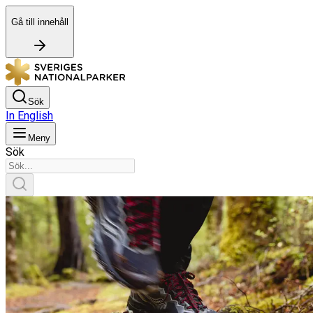
Gå till innehåll
Sök
In English
Meny
Sök