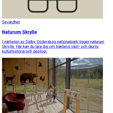
Sevärdhet
Naturum Skrylle
I närheten av Dalby Söderskog nationalpark ligger naturum
Skrylle. Här kan du lära dig om traktens växt- och djurliv,
kulturhistoria och geologi.