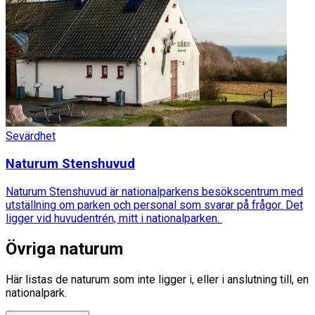
Sevärdhet
Naturum Stenshuvud
Naturum Stenshuvud är nationalparkens besökscentrum med
utställning om parken och personal som svarar på frågor. Det
ligger vid huvudentrén, mitt i nationalparken.
Övriga naturum
Här listas de naturum som inte ligger i, eller i anslutning till, en
nationalpark.