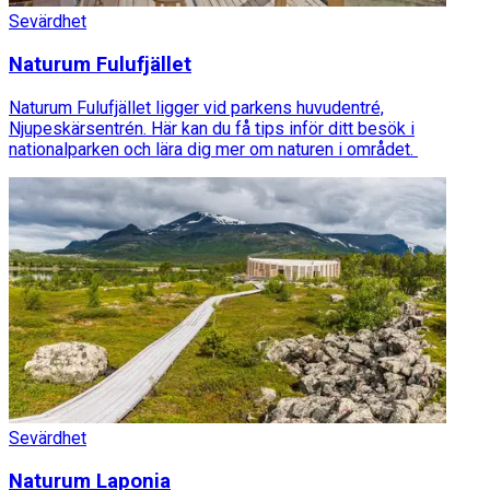
Sevärdhet
Naturum Fulufjället
Naturum Fulufjället ligger vid parkens huvudentré,
Njupeskärsentrén. Här kan du få tips inför ditt besök i
nationalparken och lära dig mer om naturen i området.
Sevärdhet
Naturum Laponia