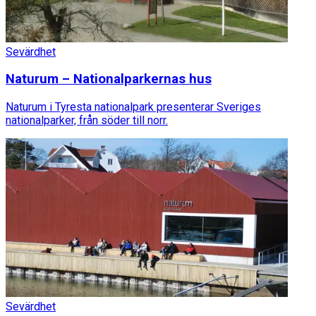
Sevärdhet
Naturum – Nationalparkernas hus
Naturum i Tyresta nationalpark presenterar Sveriges
nationalparker, från söder till norr.
Sevärdhet