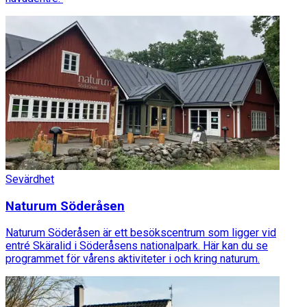
Sevärdhet
Naturum Söderåsen
Naturum Söderåsen är ett besökscentrum som ligger vid
entré Skäralid i Söderåsens nationalpark. Här kan du se
programmet för vårens aktiviteter i och kring naturum.