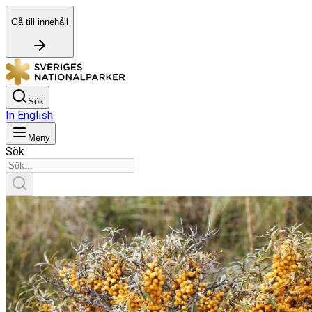
Gå till innehåll
Sök
In English
Meny
Sök