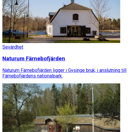
Sevärdhet
Naturum Färnebofjärden
Naturum Färnebofjärden ligger i Gysinge bruk, i anslutning till
Färnebofjärdens nationalpark.