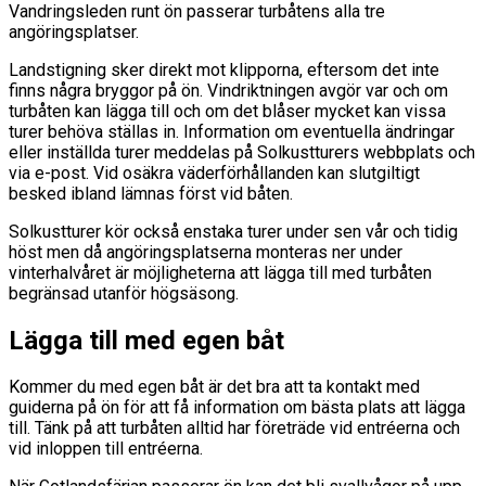
Vandringsleden runt ön passerar turbåtens alla tre
angöringsplatser.
Landstigning sker direkt mot klipporna, eftersom det inte
finns några bryggor på ön. Vindriktningen avgör var och om
turbåten kan lägga till och om det blåser mycket kan vissa
turer behöva ställas in. Information om eventuella ändringar
eller inställda turer meddelas på Solkustturers webbplats och
via e-post. Vid osäkra väderförhållanden kan slutgiltigt
besked ibland lämnas först vid båten.
Solkustturer kör också enstaka turer under sen vår och tidig
höst men då angöringsplatserna monteras ner under
vinterhalvåret är möjligheterna att lägga till med turbåten
begränsad utanför högsäsong.
Lägga till med egen båt
Kommer du med egen båt är det bra att ta kontakt med
guiderna på ön för att få information om bästa plats att lägga
till. Tänk på att turbåten alltid har företräde vid entréerna och
vid inloppen till entréerna.