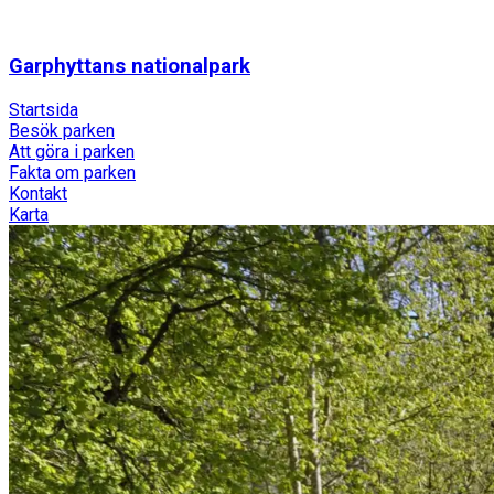
Garphyttans nationalpark
Startsida
Besök parken
Att göra i parken
Fakta om parken
Kontakt
Karta