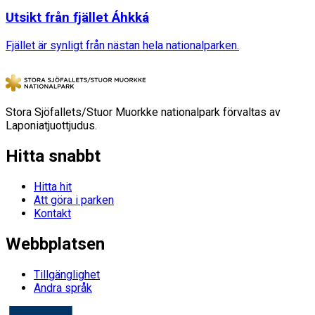
Utsikt från fjället Áhkká
Fjället är synligt från nästan hela nationalparken.
Stora Sjöfallets/Stuor Muorkke nationalpark förvaltas av
Laponiatjuottjudus.
Hitta snabbt
Hitta hit
Att göra i parken
Kontakt
Webbplatsen
Tillgänglighet
Andra språk