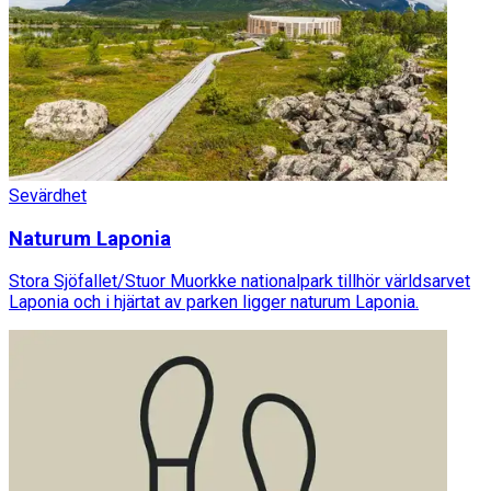
Sevärdhet
Naturum Laponia
Stora Sjöfallet/Stuor Muorkke nationalpark tillhör världsarvet
Laponia och i hjärtat av parken ligger naturum Laponia.