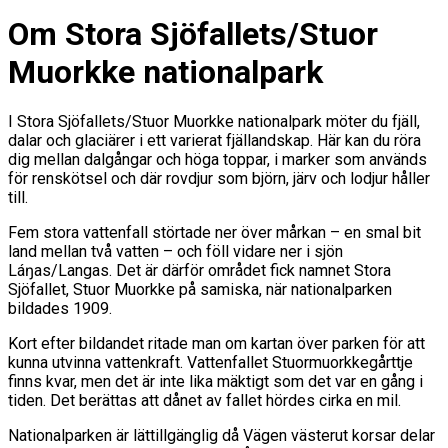
Om Stora Sjöfallets/Stuor
Muorkke nationalpark
I Stora Sjöfallets/Stuor Muorkke nationalpark möter du fjäll,
dalar och glaciärer i ett varierat fjällandskap. Här kan du röra
dig mellan dalgångar och höga toppar, i marker som används
för renskötsel och där rovdjur som björn, järv och lodjur håller
till.
Fem stora vattenfall störtade ner över mårkan – en smal bit
land mellan två vatten – och föll vidare ner i sjön
Láŋas/Langas. Det är därför området fick namnet Stora
Sjöfallet, Stuor Muorkke på samiska, när nationalparken
bildades 1909.
Kort efter bildandet ritade man om kartan över parken för att
kunna utvinna vattenkraft. Vattenfallet Stuormuorkkegårttje
finns kvar, men det är inte lika mäktigt som det var en gång i
tiden. Det berättas att dånet av fallet hördes cirka en mil.
Nationalparken är lättillgänglig då Vägen västerut korsar delar