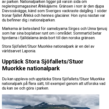
av parken. Nationalparken ligger på varsin sida om
regleringsmagasinet Áhkkájávrre. Gränsen i norr är den djupa
Dievssávágge, känd som Sveriges vackraste dalgång. I söder
tronar fjället Áhkká och hennes glaciärer. Hon syns nästan var
du befinner dig i nationalparken.
Markerna är betesland för samebyarna Sirges och Unna tjerusj
som har sina boplatser runt om i området. Sommartid betar
hjordarna i fjälldalarna ända bort till den norska gränsen.
Stora Sjöfallet/Stuor Muorkke nationalpark är en del av
världsarvet Laponia.
Upptäck Stora Sjöfallets/Stuor
Muorkke nationalpark
Du kan uppleva och upptäcka Stora Sjöfallets/Stuor Muorkke
nationalpark på flera sätt, till exempel genom att utforska vad
du kan se och göra i parken.