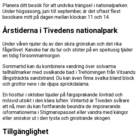
Planera ditt besök för att undvika trängsel i nationalparken.
Under högsäsong, juni till september, är det oftast flest
besökare mitt på dagen mellan klockan 11 och 14.
Årstiderna i Tivedens nationalpark
Under våren njuter du av den skira grönskan och det rika
fågellivet. Kanske har du tur och stöter på en spelrusig tjäder
en tidig försommarmorgon.
Sommartid kan du kombinera vandring över solvarma
tallhällmarker med svalkande bad i Trehörningen från Vitsands
långsträckta sandstrand. Du kan även finna svalka bland block
och grottor nere i de djupa sprickdalarna.
En hösttur i oktober bjuder på färgsprakande lövträd och
milsvid utsikt i den klara luften. Vintertid är Tiveden svårare
att nå, men du kan fortfarande beundra de imponerande
isformationerna i Stigmanspasset eller vandra med kängor
eller snöskor ut i den tysta och gnistrande skogen.
Tillgänglighet