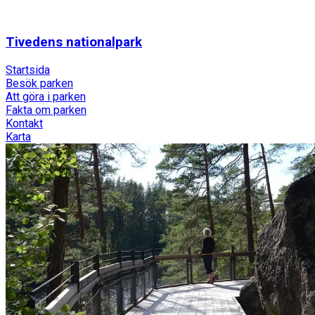
Tivedens nationalpark
Startsida
Besök parken
Att göra i parken
Fakta om parken
Kontakt
Karta