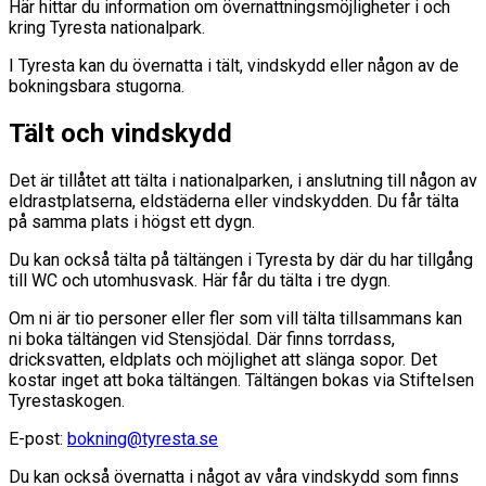
Här hittar du information om övernattningsmöjligheter i och
kring Tyresta nationalpark.
I Tyresta kan du övernatta i tält, vindskydd eller någon av de
bokningsbara stugorna.
Tält och vindskydd
Det är tillåtet att tälta i nationalparken, i anslutning till någon av
eldrastplatserna, eldstäderna eller vindskydden. Du får tälta
på samma plats i högst ett dygn.
Du kan också tälta på tältängen i Tyresta by där du har tillgång
till WC och utomhusvask. Här får du tälta i tre dygn.
Om ni är tio personer eller fler som vill tälta tillsammans kan
ni boka tältängen vid Stensjödal. Där finns torrdass,
dricksvatten, eldplats och möjlighet att slänga sopor. Det
kostar inget att boka tältängen. Tältängen bokas via Stiftelsen
Tyrestaskogen.
E-post:
bokning@tyresta.se
Du kan också övernatta i något av våra vindskydd som finns