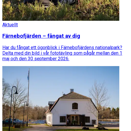
Aktuellt
Färnebofjärden – fångat av dig
Har du fångat ett ögonblick i Färnebofjärdens nationalpark?
Delta med din bild i vår fototävling som pågår mellan den 1
maj och den 30 september 2026.