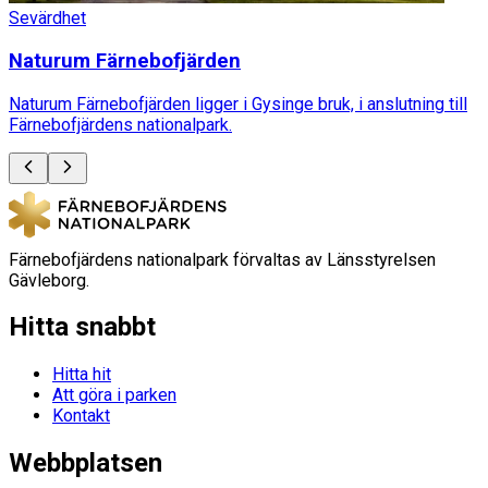
Sevärdhet
Naturum Färnebofjärden
Naturum Färnebofjärden ligger i Gysinge bruk, i anslutning till
Färnebofjärdens nationalpark.
Färnebofjärdens nationalpark förvaltas av Länsstyrelsen
Gävleborg.
Hitta snabbt
Hitta hit
Att göra i parken
Kontakt
Webbplatsen