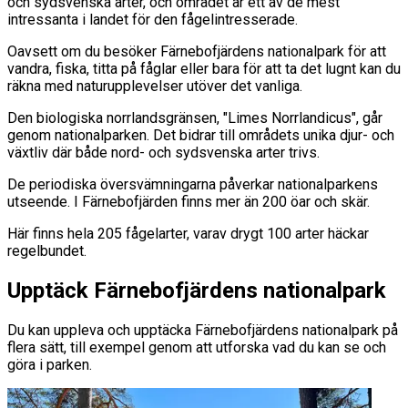
och sydsvenska arter, och området är ett av de mest
intressanta i landet för den fågelintresserade.
Oavsett om du besöker Färnebofjärdens nationalpark för att
vandra, fiska, titta på fåglar eller bara för att ta det lugnt kan du
räkna med naturupplevelser utöver det vanliga.
Den biologiska norrlandsgränsen, "Limes Norrlandicus", går
genom nationalparken. Det bidrar till områdets unika djur- och
växtliv där både nord- och sydsvenska arter trivs.
De periodiska översvämningarna påverkar nationalparkens
utseende. I Färnebofjärden finns mer än 200 öar och skär.
Här finns hela 205 fågelarter, varav drygt 100 arter häckar
regelbundet.
Upptäck Färnebofjärdens nationalpark
Du kan uppleva och upptäcka Färnebofjärdens nationalpark på
flera sätt, till exempel genom att utforska vad du kan se och
göra i parken.