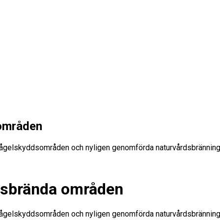
 områden
av fågelskyddsområden och nyligen genomförda naturvårdsbränning
rdsbrända områden
av fågelskyddsområden och nyligen genomförda naturvårdsbränning