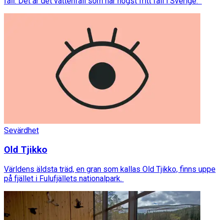
fall. Det är det vattenfall som har högst fritt fall i Sverige.
Sevärdhet
Old Tjikko
Världens äldsta träd, en gran som kallas Old Tjikko, finns uppe
på fjället i Fulufjällets nationalpark.