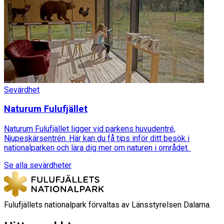
Sevärdhet
Naturum Fulufjället
Naturum Fulufjället ligger vid parkens huvudentré,
Njupeskärsentrén. Här kan du få tips inför ditt besök i
nationalparken och lära dig mer om naturen i området.
Se alla sevärdheter
Fulufjällets nationalpark förvaltas av Länsstyrelsen Dalarna.