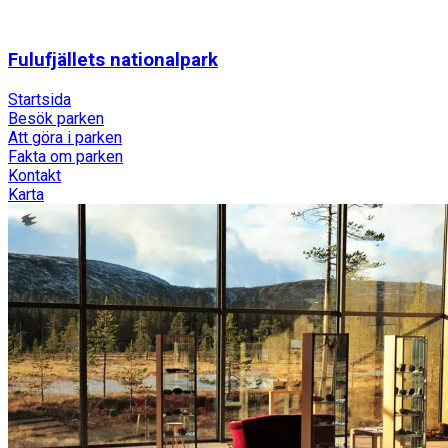
Fulufjällets nationalpark
Startsida
Besök parken
Att göra i parken
Fakta om parken
Kontakt
Karta