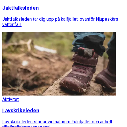
Jaktfalksleden
Jaktfalksleden tar dig upp på kalfjället, ovanför Njupeskärs
vattenfall.
Aktivitet
Lavskrikeleden
Lavskriksleden startar vid naturum Fulufjället och är helt