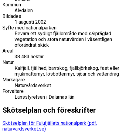
Kommun
Älvdalen
Bildades
1 augusti 2002
Syfte med nationalparken
Bevara ett sydligt fjällområde med särpräglad
vegetation och stora naturvärden i väsentligen
oförändrat skick
Areal
38 483 hektar
Natur
Kalfjäll, fjällhed, barrskog, fjällbjörkskog, fast eller
mjukmattemyr, lösbottenmyr, sjöar och vattendrag
Markägare
Naturvårdsverket
Förvaltare
Länsstyrelsen i Dalarnas län
Skötselplan och föreskrifter
Skötselplan för Fulufjällets nationalpark (pdf,
naturvardsverket.se)