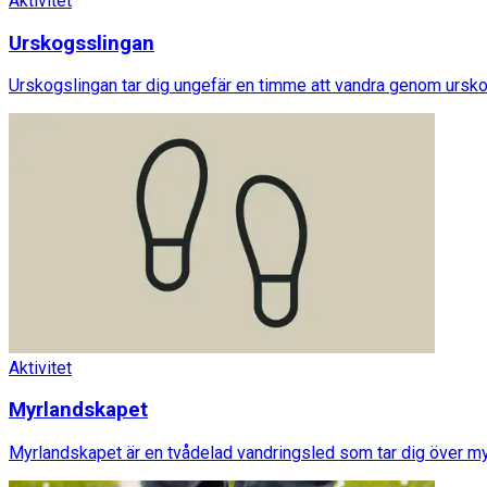
Aktivitet
Urskogsslingan
Urskogslingan tar dig ungefär en timme att vandra genom urskog
Aktivitet
Myrlandskapet
Myrlandskapet är en tvådelad vandringsled som tar dig över m