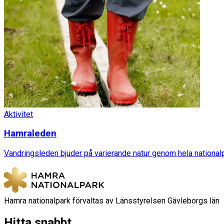
Aktivitet
Hamraleden
Vandringsleden bjuder på varierande natur genom hela national
Hamra nationalpark förvaltas av Länsstyrelsen Gävleborgs län
Hitta snabbt