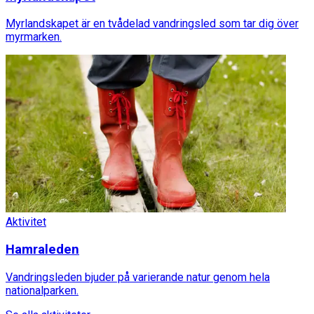
Myrlandskapet är en tvådelad vandringsled som tar dig över
myrmarken.
Aktivitet
Hamraleden
Vandringsleden bjuder på varierande natur genom hela
nationalparken.