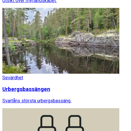
Utsikt över myrlandskapet.
Sevärdhet
Urbergsbassängen
Svartåns största urbergsbassäng.