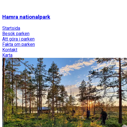
Hamra nationalpark
Startsida
Besök parken
Att göra i parken
Fakta om parken
Kontakt
Karta