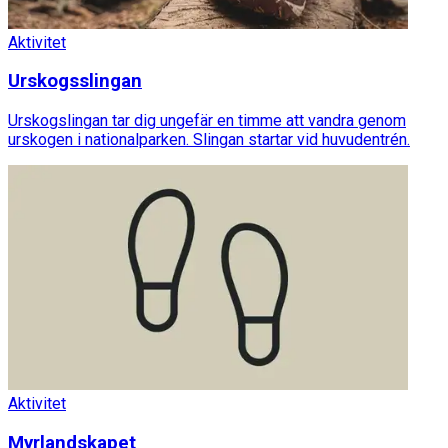
Aktivitet
Urskogsslingan
Urskogslingan tar dig ungefär en timme att vandra genom
urskogen i nationalparken. Slingan startar vid huvudentrén.
Aktivitet
Myrlandskapet