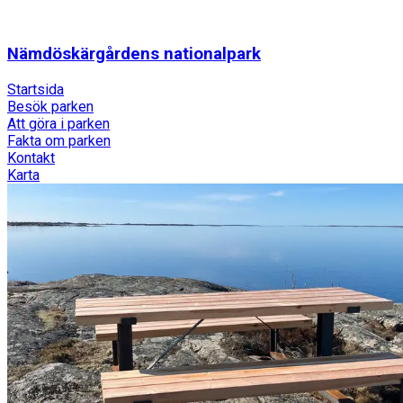
Nämdöskärgårdens nationalpark
Startsida
Besök parken
Att göra i parken
Fakta om parken
Kontakt
Karta