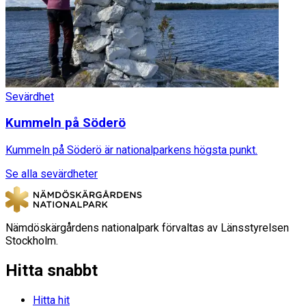
Sevärdhet
Kummeln på Söderö
Kummeln på Söderö är nationalparkens högsta punkt.
Se alla sevärdheter
Nämdöskärgårdens nationalpark förvaltas av Länsstyrelsen
Stockholm.
Hitta snabbt
Hitta hit