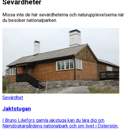
Sevärdheter
Missa inte de här sevärdheterna och naturupplevelserna när
du besöker nationalparken.
Sevärdhet
Jaktstugan
I Bruno Liljefors gamla jakstuga kan du lära dig om
Nämdöskärgårdens nationalpark och om livet i Östersjön.