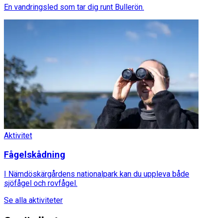
En vandringsled som tar dig runt Bullerön.
Aktivitet
Fågelskådning
I Nämdöskärgårdens nationalpark kan du uppleva både
sjöfågel och rovfågel.
Se alla aktiviteter