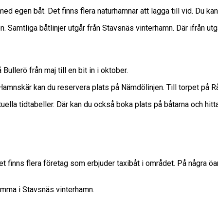
d egen båt. Det finns flera naturhamnar att lägga till vid. Du kan o
en. Samtliga båtlinjer utgår från Stavsnäs vinterhamn. Där ifrån ut
ullerö från maj till en bit in i oktober.
r Hamnskär kan du reservera plats på Nämdölinjen. Till torpet på
uella tidtabeller. Där kan du också boka plats på båtarna och hitta
Det finns flera företag som erbjuder taxibåt i området. På några öar
samma i Stavsnäs vinterhamn.