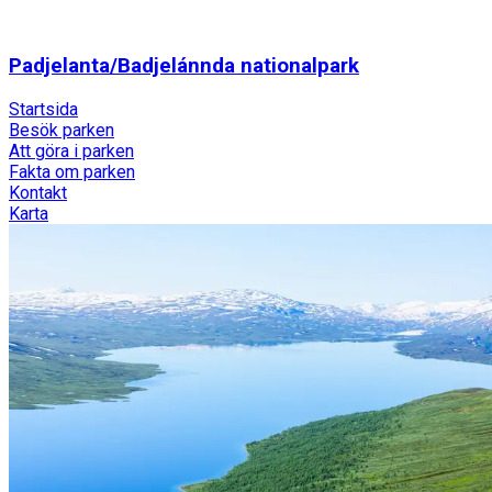
Padjelanta/Badjelánnda nationalpark
Startsida
Besök parken
Att göra i parken
Fakta om parken
Kontakt
Karta