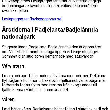
På webbplatsen Lavinprognoser hittar du vintertid dagliga
bedömningar av lavinfaran för sex välbesökta områden i
svenska fjällen.
Lavinprognoser (lavinprognoser.se)
Årstiderna i Padjelanta/Badjelánnda
nationalpark
Stugorna längs Padjelanta-Badjelánndaleden är öppna året
om. Vintertid är minst en stuga öppen vid varje stugläger.
Sommartid är stuglägren bemannade med stugvärdar.
Vårvintern
I mars och april börjar solen att värma mer och mer. Det är nu
flyttfåglarna kommer tillbaka och i fjällsamebyarna börjar man
förbereda för att flytta med renarna från skogslandet till
fjälltrakterna i väster, till sommarlandet.
Våren
I maj börjar våren. Renkalvarna börjar födas i slutet av april och