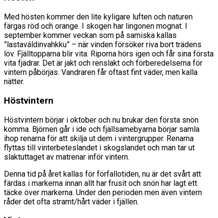
Med hösten kommer den lite kyligare luften och naturen
färgas röd och orange. I skogen har lingonen mognat. I
september kommer veckan som på samiska kallas
”lastaváldinvahkku” – när vinden försöker riva bort trädens
löv. Fjälltopparna blir vita. Riporna hörs igen och får sina första
vita fjädrar. Det är jakt och renslakt och förberedelserna för
vintern påbörjas. Vandraren får oftast fint väder, men kalla
nätter.
Höstvintern
Höstvintern börjar i oktober och nu brukar den första snön
komma. Björnen går i ide och fjällsamebyarna börjar samla
ihop renarna för att skilja ut dem i vintergrupper. Renarna
flyttas till vinterbeteslandet i skogslandet och man tar ut
slaktuttaget av matrenar inför vintern.
Denna tid på året kallas för förfallotiden, nu är det svårt att
färdas i markerna innan allt har frusit och snön har lagt ett
täcke över markerna. Under den perioden men även vintern
råder det ofta stramt/hårt väder i fjällen.