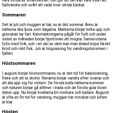
vara strida av smältvattnet. Det gör att det kan vara svårt att
fjällvandra och svårt att vada över strida bäckar.
Sommaren
Det är juli och myggen är här, nu är det sommar. Ännu är
nätterna lika ljusa som dagarna. Markerna börjar torka upp och
grönskan tar fart. Kalvmärkningarna pågår för fullt och under
slutet av månaden börjar hjortronen att mogna. Samevistena
fylls med folk, och i en del av dem kan man ibland köpa färskt
bröd och rökt fisk. Juli är högsäsong för vandringsturismen i
fjällen.
Höstsommaren
I augusti börjar höstsommaren, nu är det tid för bärplockning,
fiske och att ta skohö. Renarna börjar vandra efter svamp och
att äta upp sig för vintern. De första kalla nätterna kommer
och naturen börjar gå alltmer i träda och de första gula löven
dyker upp. Nu börjar kvällarna bli mörkare och kallare. Augusti
är ofta en fin tid för vandring, myggen har minskat och luften
är klar.
Hösten