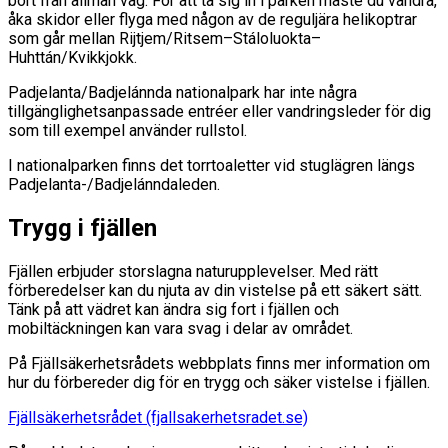
bort från allmän väg. För att ta sig in i parken måste du vandra,
åka skidor eller flyga med någon av de reguljära helikoptrar
som går mellan Rijtjem/Ritsem–Stáloluokta–
Huhttán/Kvikkjokk.
Padjelanta/Badjelánnda nationalpark har inte några
tillgänglighetsanpassade entréer eller vandringsleder för dig
som till exempel använder rullstol.
I nationalparken finns det torrtoaletter vid stuglägren längs
Padjelanta-/Badjelánndaleden.
Trygg i fjällen
Fjällen erbjuder storslagna naturupplevelser. Med rätt
förberedelser kan du njuta av din vistelse på ett säkert sätt.
Tänk på att vädret kan ändra sig fort i fjällen och
mobiltäckningen kan vara svag i delar av området.
På Fjällsäkerhetsrådets webbplats finns mer information om
hur du förbereder dig för en trygg och säker vistelse i fjällen.
Fjällsäkerhetsrådet (fjallsakerhetsradet.se)