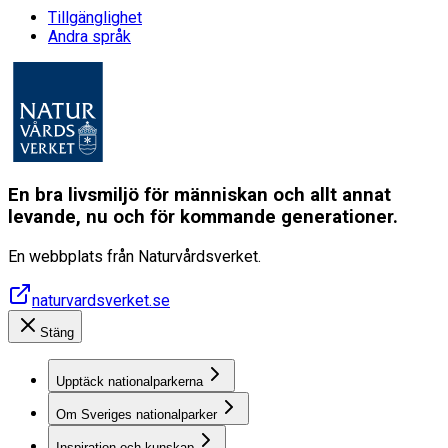
Tillgänglighet
Andra språk
En bra livsmiljö för människan och allt annat
levande, nu och för kommande generationer.
En webbplats från Naturvårdsverket.
naturvardsverket.se
Stäng
Upptäck nationalparkerna
Om Sveriges nationalparker
Inspiration och kunskap