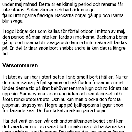
under maj månad. Detta är en känslig period och renarna får
inte störas. Solen värmer och barfläckarna gör
fjällsluttningarna fläckiga. Bäckarna börjar gå upp och isarna
blir svaga.
I regel börjar det som kallas för förfallotiden i mitten av maj,
den period då man inte kan färdas i markerna. Bäckarna börjar
gå upp och isarna blir svaga och därmed inte säkra att färdas
på. En del år tinar snön bort snabbt andra år kan det ta längre
tid.
Vårsommaren
I slutet av juni har i stort sett all snö smält bort i fjällen. Nu far
de sista isarna på fjällsjöarna och vårfloden forsar intensivt.
Under denna tid på året behöver renarna lugn och ro för att äta
upp sig. Samebyarna lagar rengärden och renstängsel inför
årets renskötselarbete. Och nu kan man plocka den första
juopmun, ängssyran. Högre upp på fjälltopparna ligger snön
fortfarande kvar. De första kalvmärkningarna börjar.
Har det varit en sen vår och snösmältningen börjat sent kan
det vara kvar snö och vara blött i markerna och bäckarna kan