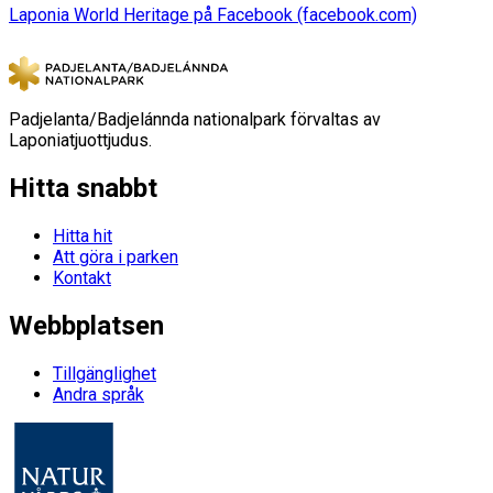
Laponia World Heritage på Facebook (facebook.com)
Padjelanta/Badjelánnda nationalpark förvaltas av
Laponiatjuottjudus.
Hitta snabbt
Hitta hit
Att göra i parken
Kontakt
Webbplatsen
Tillgänglighet
Andra språk