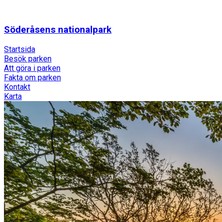
Söderåsens nationalpark
Startsida
Besök parken
Att göra i parken
Fakta om parken
Kontakt
Karta