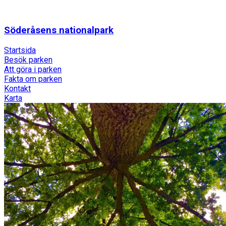
Söderåsens nationalpark
Startsida
Besök parken
Att göra i parken
Fakta om parken
Kontakt
Karta