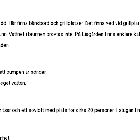
d. Här finns bänkbord och grillplatser. Det finns ved vid grillpla
unn. Vattnet i brunnen provtas inte. På Liagården finns enklare käl
äden.
 att pumpen är sönder.
 eget vatten.
itsar och ett sovloft med plats för cirka 20 personer. I stugan fi
mhet.