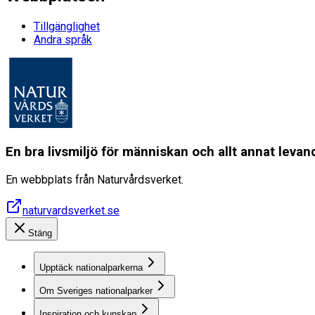
Tillgänglighet
Andra språk
En bra livsmiljö för människan och allt annat lev
En webbplats från Naturvårdsverket.
naturvardsverket.se
Stäng
Upptäck nationalparkerna
Om Sveriges nationalparker
Inspiration och kunskap