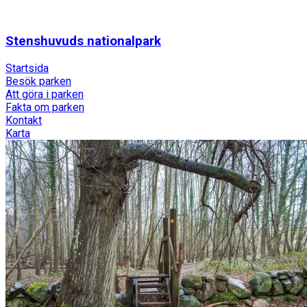
Stenshuvuds nationalpark
Startsida
Besök parken
Att göra i parken
Fakta om parken
Kontakt
Karta