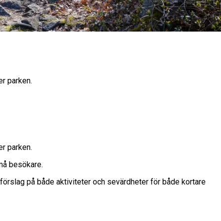
er parken.
er parken.
små besökare.
r förslag på både aktiviteter och sevärdheter för både kortare