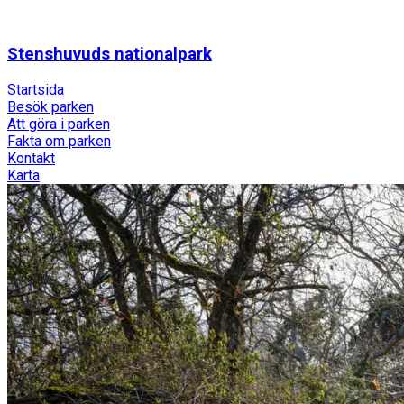
Stenshuvuds nationalpark
Startsida
Besök parken
Att göra i parken
Fakta om parken
Kontakt
Karta