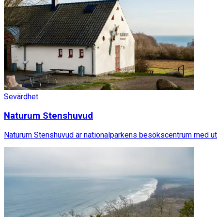
Sevärdhet
Naturum Stenshuvud
Naturum Stenshuvud är nationalparkens besökscentrum med utstä