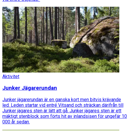
Aktivitet
Junker Jägarerundan
Junker jägarerundan är en ganska kort men bitvis krävande
led. Leden startar vid entré Vitsand och sträckan därifrån till
Junker jägares sten är lätt att gå. Junker jägares sten är ett
mäktigt stenblock som förts hit av inlandsisen för ungefär 10
000 år sedan.