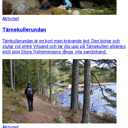
Aktivitet
Tärnekullerundan
Tärnkullerundan är en kort men krävande led. Den börjar och
slutar vid entré Vitsand och tar dig upp på Tärnekullen alldeles
intill sjön Stora Trehörningens långa, vita sandstrand.
Aktivitet