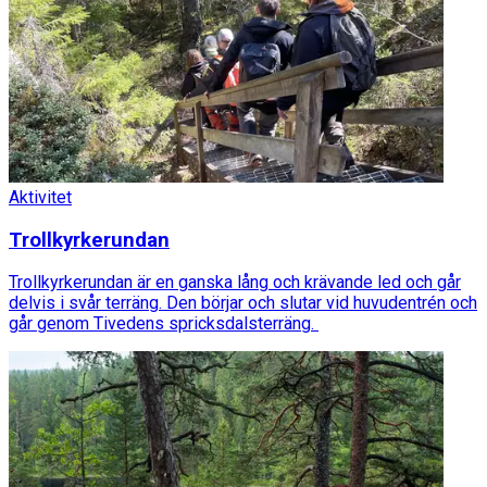
Aktivitet
Trollkyrkerundan
Trollkyrkerundan är en ganska lång och krävande led och går
delvis i svår terräng. Den börjar och slutar vid huvudentrén och
går genom Tivedens spricksdalsterräng.