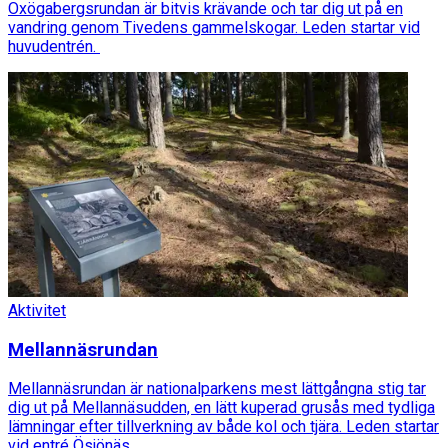
Oxögabergsrundan är bitvis krävande och tar dig ut på en
vandring genom Tivedens gammelskogar. Leden startar vid
huvudentrén.
Aktivitet
Mellannäsrundan
Mellannäsrundan är nationalparkens mest lättgångna stig tar
dig ut på Mellannäsudden, en lätt kuperad grusås med tydliga
lämningar efter tillverkning av både kol och tjära. Leden startar
vid entré Ösjönäs.