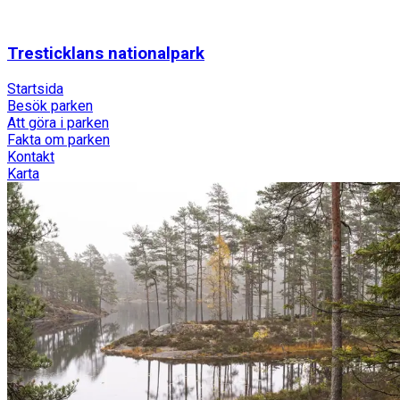
Tresticklans nationalpark
Startsida
Besök parken
Att göra i parken
Fakta om parken
Kontakt
Karta