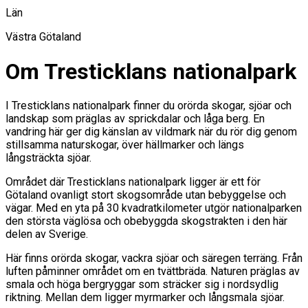
Län
Västra Götaland
Om Tresticklans nationalpark
I Tresticklans nationalpark finner du orörda skogar, sjöar och
landskap som präglas av sprickdalar och låga berg. En
vandring här ger dig känslan av vildmark när du rör dig genom
stillsamma naturskogar, över hällmarker och längs
långsträckta sjöar.
Området där Tresticklans nationalpark ligger är ett för
Götaland ovanligt stort skogsområde utan bebyggelse och
vägar. Med en yta på 30 kvadratkilometer utgör nationalparken
den största väglösa och obebyggda skogstrakten i den här
delen av Sverige.
Här finns orörda skogar, vackra sjöar och säregen terräng. Från
luften påminner området om en tvättbräda. Naturen präglas av
smala och höga bergryggar som sträcker sig i nordsydlig
riktning. Mellan dem ligger myrmarker och långsmala sjöar.