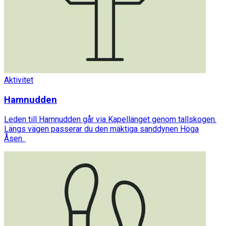
Aktivitet
Hamnudden
Leden till Hamnudden går via Kapellänget genom tallskogen.
Längs vägen passerar du den mäktiga sanddynen Höga
Åsen.