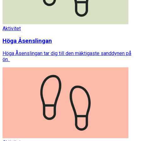
Aktivitet
Höga Åsenslingan
Höga Åsenslingan tar dig till den mäktigaste sanddynen på
ön.