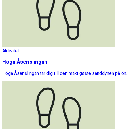
Aktivitet
Höga Åsenslingan
Höga Åsenslingan tar dig till den mäktigaste sanddynen på ön.