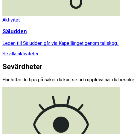
Aktivitet
Säludden
Leden till Säludden går via Kapellänget genom tallskog.
Se alla aktiviteter
Sevärdheter
Här hittar du tips på saker du kan se och uppleva när du besöke