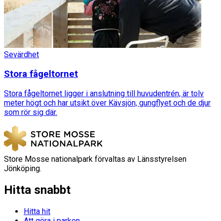
Sevärdhet
Stora fågeltornet
Stora fågeltornet ligger i anslutning till huvudentrén, är tolv
meter högt och har utsikt över Kävsjön, gungflyet och de djur
som rör sig där.
Store Mosse nationalpark förvaltas av Länsstyrelsen
Jönköping.
Hitta snabbt
Hitta hit
Att göra i parken