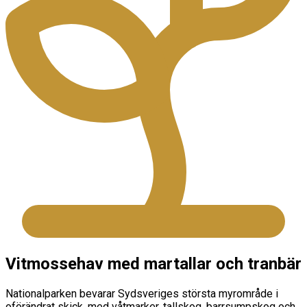
Vitmossehav med martallar och tranbär
Nationalparken bevarar Sydsveriges största myrområde i
oförändrat skick, med våtmarker, tallskog, barrsumpskog och