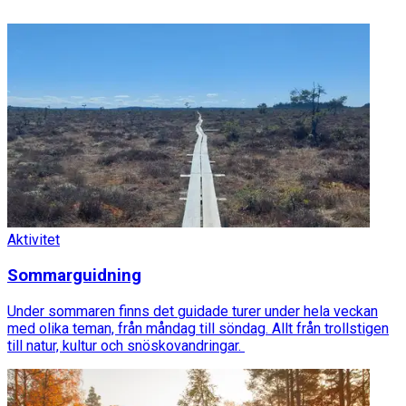
Aktivitet
Sommarguidning
Under sommaren finns det guidade turer under hela veckan
med olika teman, från måndag till söndag. Allt från trollstigen
till natur, kultur och snöskovandringar.