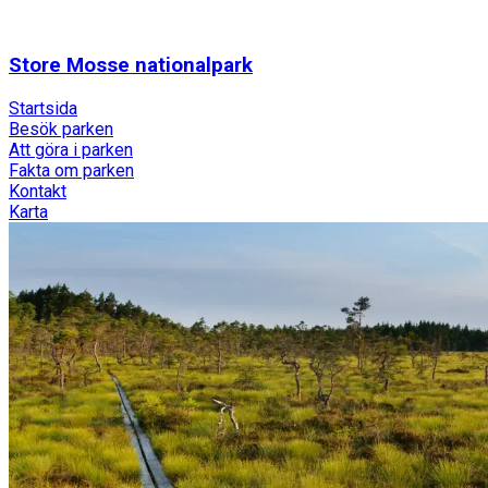
Store Mosse nationalpark
Startsida
Besök parken
Att göra i parken
Fakta om parken
Kontakt
Karta