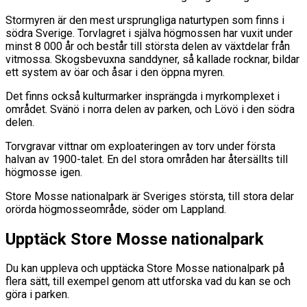
Stormyren är den mest ursprungliga naturtypen som finns i
södra Sverige. Torvlagret i själva högmossen har vuxit under
minst 8 000 år och består till största delen av växtdelar från
vitmossa. Skogsbevuxna sanddyner, så kallade rocknar, bildar
ett system av öar och åsar i den öppna myren.
Det finns också kulturmarker insprängda i myrkomplexet i
området. Svänö i norra delen av parken, och Lövö i den södra
delen.
Torvgravar vittnar om exploateringen av torv under första
halvan av 1900-talet. En del stora områden har återsällts till
högmosse igen.
Store Mosse nationalpark är Sveriges största, till stora delar
orörda högmosseområde, söder om Lappland.
Upptäck Store Mosse nationalpark
Du kan uppleva och upptäcka Store Mosse nationalpark på
flera sätt, till exempel genom att utforska vad du kan se och
göra i parken.