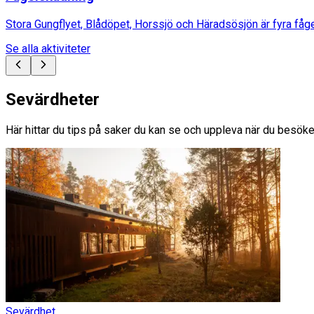
Stora Gungflyet, Blådöpet, Horssjö och Häradsösjön är fyra fåg
Se alla aktiviteter
Sevärdheter
Här hittar du tips på saker du kan se och uppleva när du besök
Sevärdhet