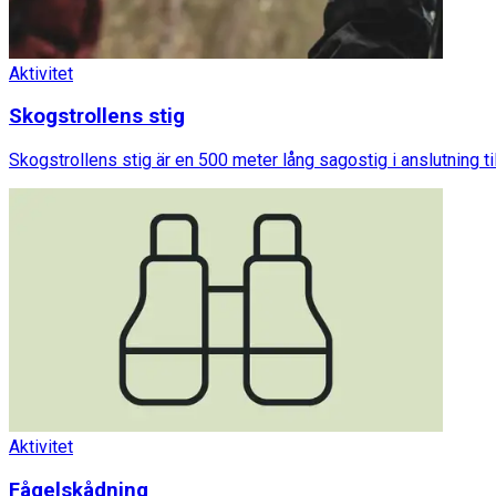
Aktivitet
Skogstrollens stig
Skogstrollens stig är en 500 meter lång sagostig i anslutning ti
Aktivitet
Fågelskådning