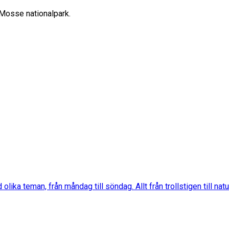
e Mosse nationalpark.
ka teman, från måndag till söndag. Allt från trollstigen till nat