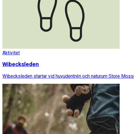
Aktivitet
Wibecksleden
Wibecksleden startar vid huvudentrén och naturum Store Mosse 