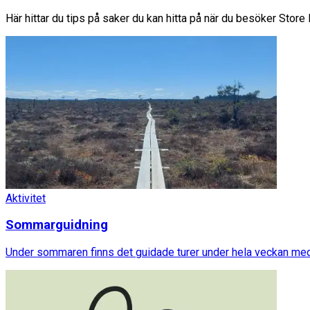
Här hittar du tips på saker du kan hitta på när du besöker Stor
Aktivitet
Sommarguidning
Under sommaren finns det guidade turer under hela veckan med oli