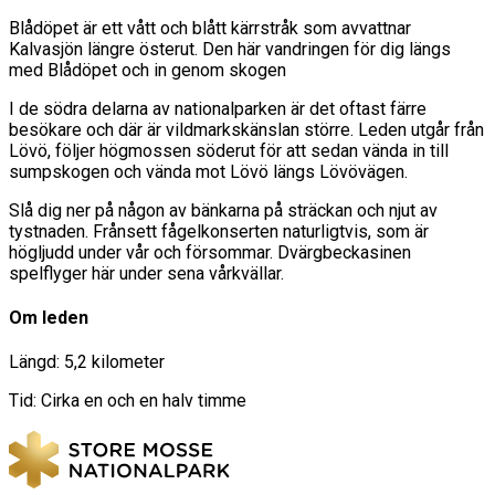
Blådöpet är ett vått och blått kärrstråk som avvattnar
Kalvasjön längre österut. Den här vandringen för dig längs
med Blådöpet och in genom skogen
I de södra delarna av nationalparken är det oftast färre
besökare och där är vildmarkskänslan större. Leden utgår från
Lövö, följer högmossen söderut för att sedan vända in till
sumpskogen och vända mot Lövö längs Lövövägen.
Slå dig ner på någon av bänkarna på sträckan och njut av
tystnaden. Frånsett fågelkonserten naturligtvis, som är
högljudd under vår och försommar. Dvärgbeckasinen
spelflyger här under sena vårkvällar.
Om leden
Längd: 5,2 kilometer
Tid: Cirka en och en halv timme