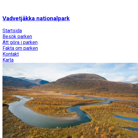
Vadvetjåkka nationalpark
Startsida
Besök parken
Att göra i parken
Fakta om parken
Kontakt
Karta