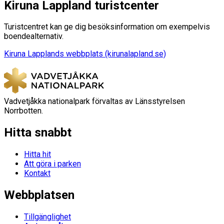
Kiruna Lappland turistcenter
Turistcentret kan ge dig besöksinformation om exempelvis
boendealternativ.
Kiruna Lapplands webbplats (kirunalapland.se)
Vadvetjåkka nationalpark förvaltas av Länsstyrelsen
Norrbotten.
Hitta snabbt
Hitta hit
Att göra i parken
Kontakt
Webbplatsen
Tillgänglighet