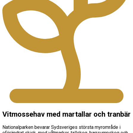
Vitmossehav med martallar och tranbär
Nationalparken bevarar Sydsveriges största myrområde i
oförändrat skick, med våtmarker, tallskog, barrsumpskog och