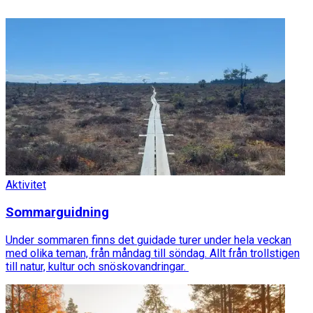
Aktivitet
Sommarguidning
Under sommaren finns det guidade turer under hela veckan
med olika teman, från måndag till söndag. Allt från trollstigen
till natur, kultur och snöskovandringar.