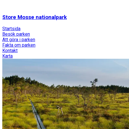
Store Mosse nationalpark
Startsida
Besök parken
Att göra i parken
Fakta om parken
Kontakt
Karta