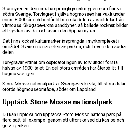
Stormyren är den mest ursprungliga naturtypen som finns i
södra Sverige. Torvlagret i själva högmossen har vuxit under
minst 8 000 år och består till största delen av växtdelar från
vitmossa. Skogsbevuxna sanddyner, så kallade rocknar, bildar
ett system av öar och åsar i den öppna myren.
Det finns också kulturmarker insprängda i myrkomplexet i
området. Svänö i norra delen av parken, och Lövö i den södra
delen.
Torvgravar vittnar om exploateringen av torv under första
halvan av 1900-talet. En del stora områden har återsällts till
högmosse igen.
Store Mosse nationalpark är Sveriges största, till stora delar
orörda högmosseområde, söder om Lappland.
Upptäck Store Mosse nationalpark
Du kan uppleva och upptäcka Store Mosse nationalpark på
flera sätt, till exempel genom att utforska vad du kan se och
göra i parken.