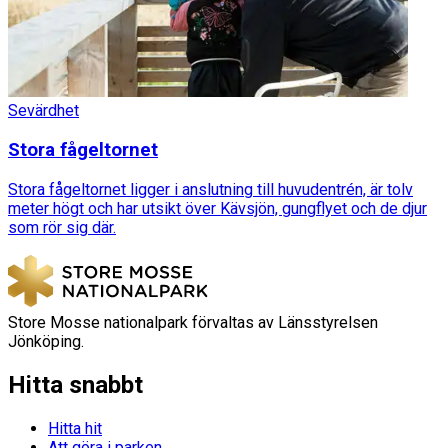
Sevärdhet
Stora fågeltornet
Stora fågeltornet ligger i anslutning till huvudentrén, är tolv
meter högt och har utsikt över Kävsjön, gungflyet och de djur
som rör sig där.
Store Mosse nationalpark förvaltas av Länsstyrelsen
Jönköping.
Hitta snabbt
Hitta hit
Att göra i parken