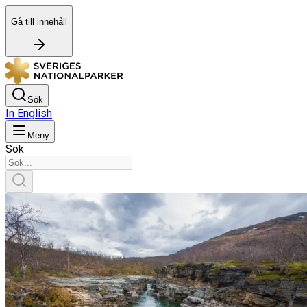
Gå till innehåll
Sök
In English
Meny
Sök