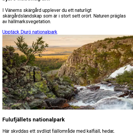
I Vänerns skärgård upplever du ett naturligt
skärgårdslandskap som är i stort sett orört. Naturen präglas
av hällmarksvegetation.
Upptäck
Djurö nationalpark
Fulufjällets nationalpark
Här skyddas ett sydligt fjällområde med kalfjäll, hedar,