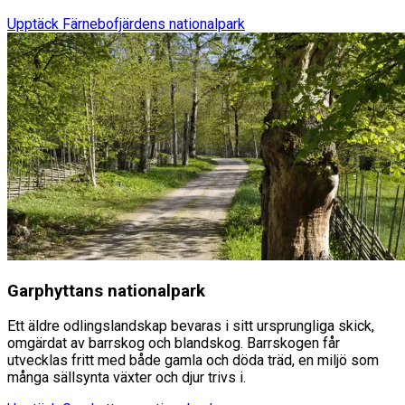
Upptäck
Färnebofjärdens nationalpark
Garphyttans nationalpark
Ett äldre odlingslandskap bevaras i sitt ursprungliga skick,
omgärdat av barrskog och blandskog. Barrskogen får
utvecklas fritt med både gamla och döda träd, en miljö som
många sällsynta växter och djur trivs i.